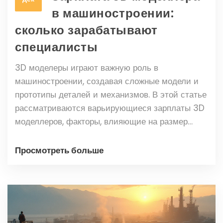
в машиностроении:
сколько зарабатывают
специалисты
3D моделеры играют важную роль в
машиностроении, создавая сложные модели и
прототипы деталей и механизмов. В этой статье
рассматриваются варьирующиеся зарплаты 3D
моделлеров, факторы, влияющие на размер
дохода, а также советы для повышения
заработка. Также предоставлена информация о
Просмотреть больше
навыках и опыте, необходимых для того, чтобы
стать успешным 3D моделлером. Статья целью
приносит полезные советы для тех, кто хочет
развивать карьеру в машиностроении.