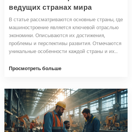
ведущих странах мира
В статье рассматриваются основные страны, где
машиностроение является ключевой отраслью
экономики. Описываются их достижения,
проблемы и перспективы развития. Отмечаются
уникальные особенности каждой страны и их
вклад в мировой прогресс в этой сфере. Также
анализируются современные тренды и новые
Просмотреть больше
технологии, влияющие на машиностроение.