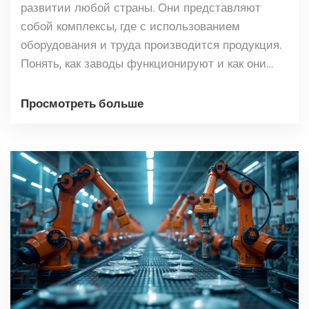
развитии любой страны. Они представляют
собой комплексы, где с использованием
оборудования и труда производится продукция.
Понять, как заводы функционируют и как они
способствуют промышленному росту, важно для
всех, кто интересуется экономикой и
Просмотреть больше
технологиями. В этой статье мы разберем
основные аспекты работы заводов, их историю и
влияние на современную экономику.