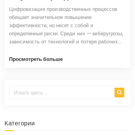
Цифровизация производственных процессов
обещает значительное повышение
эффективности, но несет с собой и
определенные риски. Среди них — киберугрозы,
зависимость от технологий и потеря рабочих
мест. В статье рассматриваются главные
проблемы, связанные с внедрением цифровых
Просмотреть больше
технологий, и предлагаются способы их
решения. Описаны актуальные примеры из
мирового опыта и даны практические
рекомендации для успешной интеграции
цифровых решений.
Категории