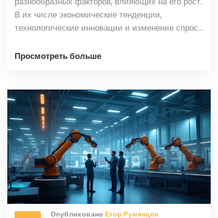
разнообразных факторов, влияющих на его рост.
В их числе экономические тенденции,
технологические инновации и изменение спроса
на продукцию. Также немаловажным является
влияние политики и изменения мировых
Просмотреть больше
стандартов. Статья освещает ключевые аспекты,
которые определяют развитие
машиностроительной отрасли, и предлагает
некоторые перспективы продвижения в
будущем.
Опубликовано
Егор Румянцев