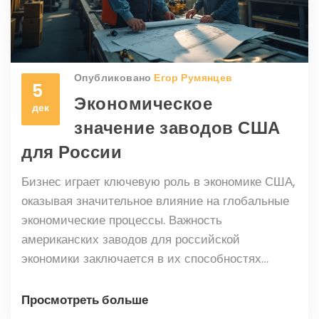
Опубликовано
Егор Румянцев
5
Экономическое
дек
значение заводов США
для России
Бизнес играет ключевую роль в экономике США,
оказывая значительное влияние на глобальные
экономические процессы. Важность
американских заводов для российской
экономики заключается в их способностях
модернизировать технологии и обеспечивать
стабильную цепочку поставок. В этой статье
Просмотреть больше
рассматриваются функции заводов в США и их