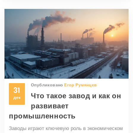
интересные факты о влиянии машин на рабочий
процесс и изменениях в городской жизни.
Изучаются также последствия технологических
изменений для отдельных людей и общества в
целом.
Опубликовано
Егор Румянцев
31
Что такое завод и как он
дек
развивает
промышленность
Заводы играют ключевую роль в экономическом