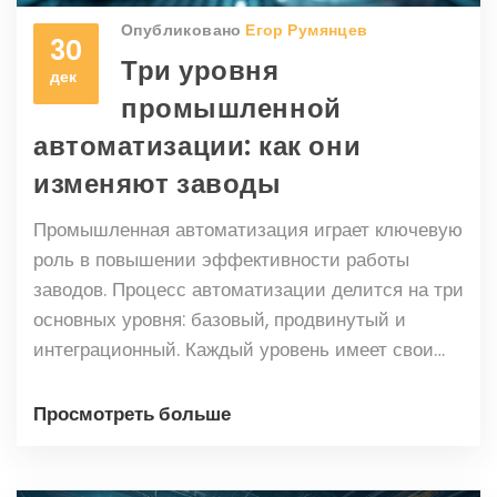
Опубликовано
Егор Румянцев
30
Три уровня
дек
промышленной
автоматизации: как они
изменяют заводы
Промышленная автоматизация играет ключевую
роль в повышении эффективности работы
заводов. Процесс автоматизации делится на три
основных уровня: базовый, продвинутый и
интеграционный. Каждый уровень имеет свои
особенности и предназначен для выполнения
определённых задач, от простых механизмов до
Просмотреть больше
сложных систем, которые взаимодействуют
между собой. Важность понимания различных