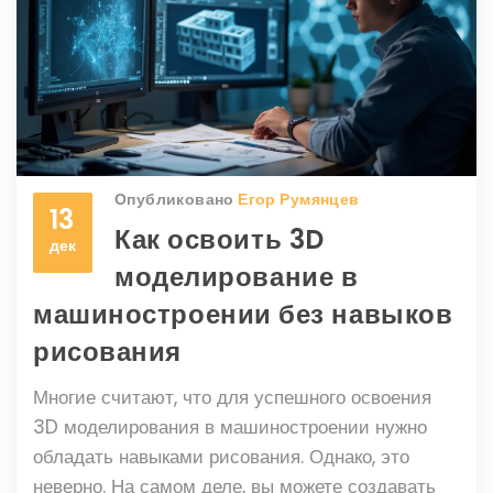
более ориентированным на цифровую
трансформацию, благодаря интеграции
передовых технологий.
Опубликовано
Егор Румянцев
13
Как освоить 3D
дек
моделирование в
машиностроении без навыков
рисования
Многие считают, что для успешного освоения
3D моделирования в машиностроении нужно
обладать навыками рисования. Однако, это
неверно. На самом деле, вы можете создавать