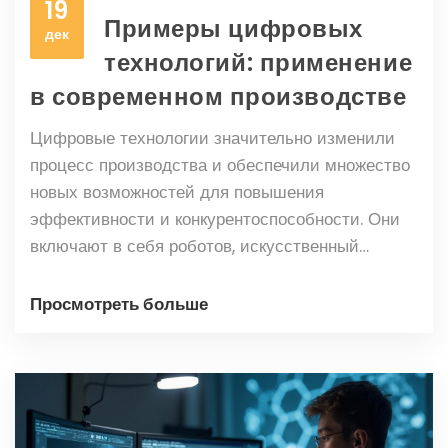
19
Примеры цифровых
дек
технологий: применение
в современном производстве
Цифровые технологии значительно изменили
процесс производства и обеспечили множество
новых возможностей для повышения
эффективности и конкурентоспособности. Они
включают в себя роботов, искусственный
интеллект, Интернет вещей и большие данные,
что позволяет компаниям создавать более
Просмотреть больше
интеллектуальные и адаптивные системы. Эти
технологии помогают повышать качество
продукции, оптимизировать ресурсы и снижать
затраты, делая производство более устойчивым.
Современное производство становится все