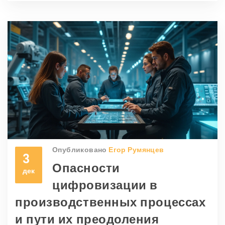
вклад в мировую индустрию. Также
обсуждаются перспективы российско-
американского сотрудничества в сфере
производства. Рассматривается роль заводов
как важного экономического ресурса и
платформы для инноваций.
Опубликовано
Егор Румянцев
3
Опасности
дек
цифровизации в
производственных процессах
и пути их преодоления