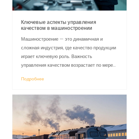
Ключевые аспекты управления
качеством в машиностроении
Машиностроение — это динамичная и
сложная индустрия, где качество продукции
играет ключевую роль. Важность
управления качеством возрастает по мере
увеличения конкуренции и ожиданий
Подробнее
клиентов. Управленцы должны обладать
определенными навыками и знаниями для
успешного ведения бизнеса в этом секторе.
Выделенные в статье важные аспекты
помогут улучшить качество продукции и
повысить конкурентоспособность компании.