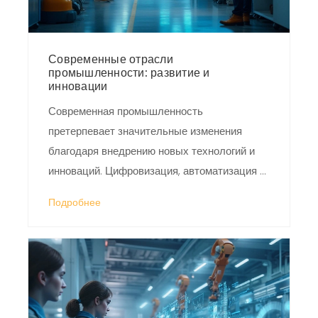
Современные отрасли
промышленности: развитие и
инновации
Современная промышленность
претерпевает значительные изменения
благодаря внедрению новых технологий и
инноваций. Цифровизация, автоматизация и
экологические стандарты становятся
Подробнее
ключевыми аспектами для многих отраслей.
Развитие таких сфер, как возобновляемая
энергетика, биотехнологии и умное
производство, стимулирует рост и
устойчивое развитие. Изменения требуют
новых подходов к управлению ресурсами и