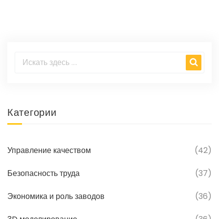
значимость для развития отрасли, а также
примеры успешного внедрения новых
технологий в производство. Читатели
узнают, как инновации способствуют
увеличению эффективности и какой вклад
они вносят в конкурентоспособность
предприятий на рынке.
Категории
Управление качеством
(42)
Безопасность труда
(37)
Экономика и роль заводов
(36)