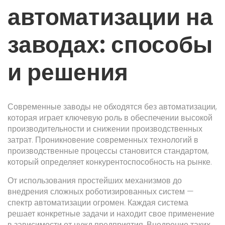
автоматизации на
заводах: способы
и решения
Современные заводы не обходятся без автоматизации,
которая играет ключевую роль в обеспечении высокой
производительности и снижении производственных
затрат. Проникновение современных технологий в
производственные процессы становится стандартом,
который определяет конкурентоспособность на рынке.
От использования простейших механизмов до
внедрения сложных роботизированных систем —
спектр автоматизации огромен. Каждая система
решает конкретные задачи и находит свое применение
в зависимости от нужд предприятия. Внедрение таких