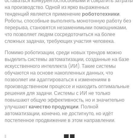
оставаться конкурентоспособными и сократить затраты
на производство. Одной из ярко выраженных
тенденций является применение
робототехники
.
Роботы, способные выполнять монотонную работу без
перерыва, становятся незаменимыми помощниками,
что позволяет людям сосредоточиться на более
сложных задачах, требующих участия человека.
Помимо роботизации, среди новых трендов можно
выделить системы автоматизации, созданные на базе
искусственного интеллекта (ИИ). Такие системы
обучаются на основе накопленных данных, что
позволяет им адаптироваться к изменениям в
производственном процессе и находить оптимальные
решения для задачи. Системы с ИИ не только
повышают общую эффективность, но и значительно
улучшают
качество продукции
. Полной
автоматизации, конечно, не достигнуто, но идёт
постепенное продвижение в этом направлении.