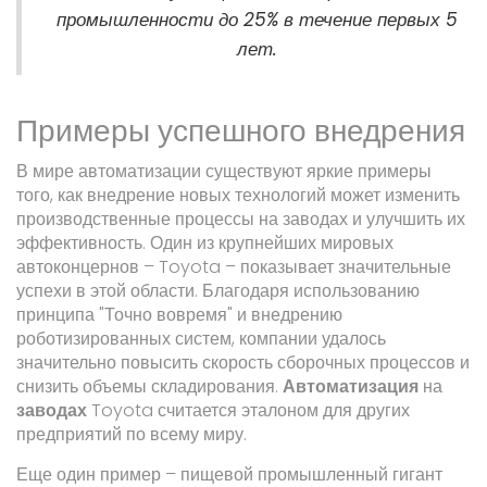
промышленности до 25% в течение первых 5
лет.
Примеры успешного внедрения
В мире автоматизации существуют яркие примеры
того, как внедрение новых технологий может изменить
производственные процессы на заводах и улучшить их
эффективность. Один из крупнейших мировых
автоконцернов – Toyota – показывает значительные
успехи в этой области. Благодаря использованию
принципа "Точно вовремя" и внедрению
роботизированных систем, компании удалось
значительно повысить скорость сборочных процессов и
снизить объемы складирования.
Автоматизация
на
заводах
Toyota считается эталоном для других
предприятий по всему миру.
Еще один пример – пищевой промышленный гигант