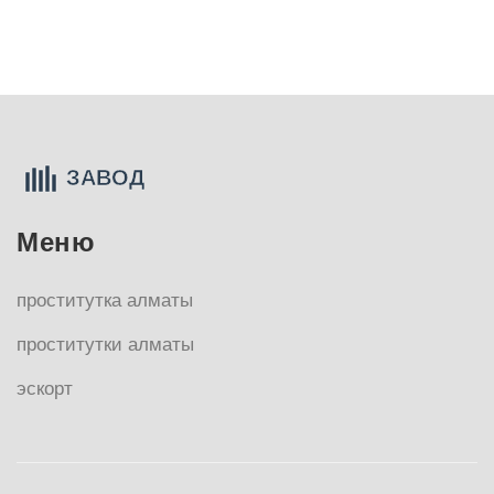
Меню
проститутка алматы
проститутки алматы
эскорт