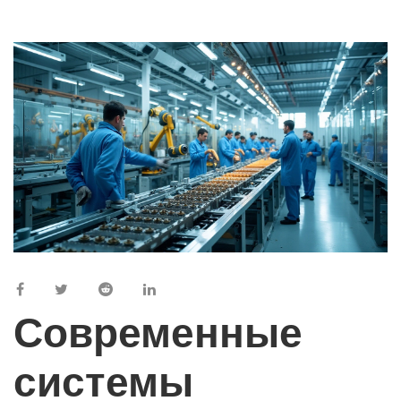
Современные
системы