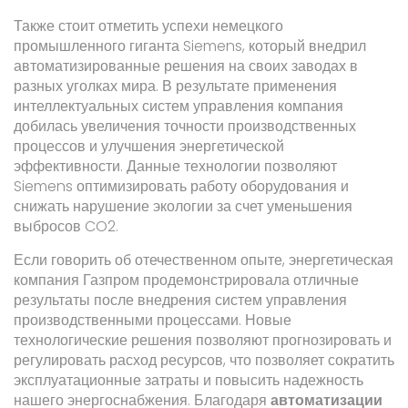
Также стоит отметить успехи немецкого
промышленного гиганта Siemens, который внедрил
автоматизированные решения на своих заводах в
разных уголках мира. В результате применения
интеллектуальных систем управления компания
добилась увеличения точности производственных
процессов и улучшения энергетической
эффективности. Данные технологии позволяют
Siemens оптимизировать работу оборудования и
снижать нарушение экологии за счет уменьшения
выбросов CO2.
Если говорить об отечественном опыте, энергетическая
компания Газпром продемонстрировала отличные
результаты после внедрения систем управления
производственными процессами. Новые
технологические решения позволяют прогнозировать и
регулировать расход ресурсов, что позволяет сократить
эксплуатационные затраты и повысить надежность
нашего энергоснабжения. Благодаря
автоматизации