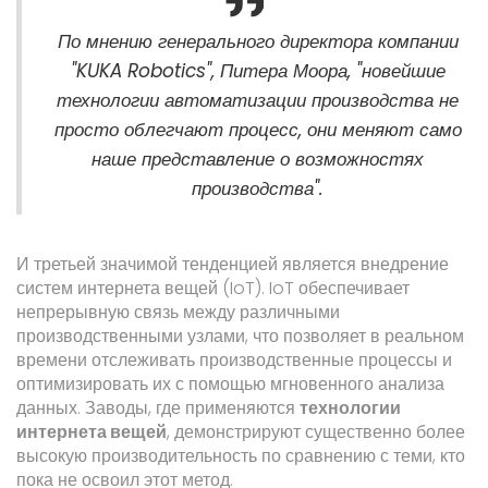
По мнению генерального директора компании
"KUKA Robotics", Питера Моора, "новейшие
технологии автоматизации производства не
просто облегчают процесс, они меняют само
наше представление о возможностях
производства".
И третьей значимой тенденцией является внедрение
систем интернета вещей (IoT). IoT обеспечивает
непрерывную связь между различными
производственными узлами, что позволяет в реальном
времени отслеживать производственные процессы и
оптимизировать их с помощью мгновенного анализа
данных. Заводы, где применяются
технологии
интернета вещей
, демонстрируют существенно более
высокую производительность по сравнению с теми, кто
пока не освоил этот метод.