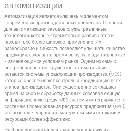
автоматизации
Автоматизация является ключевым элементом
современных производственных процессов. Основой
для автоматизации заводов служат различные
технологии, которые стремительно развиваются и
находят всё более широкое применение. Их
разнообразие и гибкость позволяют улучшать качество
продукции, сокращать время выпуска и адаптироваться
к изменяющимся условиям рынка. Одним из самых
востребованных инструментов автоматизации
остаются системы управляющие производства (MES),
которые обеспечивают контроль и координацию всех
этапов производства. Они существенно сокращают
время на сбор и обработку данных, создавая единую
информационную среду. MES системы интегрируются с
системами планирования ресурсов предприятия (ERP),
что позволяет управлять материальными потоками и
ресурсами более эффективно.
На фоне роста интереса к данным и анализу их