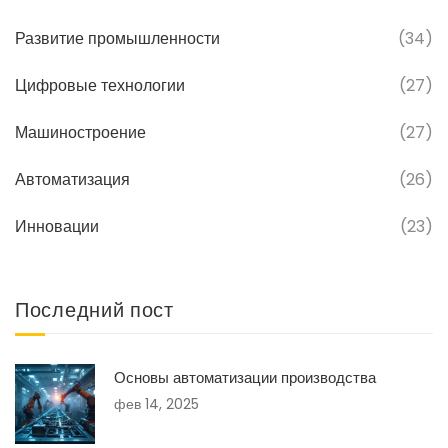
Развитие промышленности
(34)
Цифровые технологии
(27)
Машиностроение
(27)
Автоматизация
(26)
Инновации
(23)
Последний пост
Основы автоматизации производства
фев 14, 2025