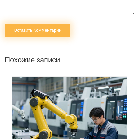
Оставить Комментарий
Похожие записи