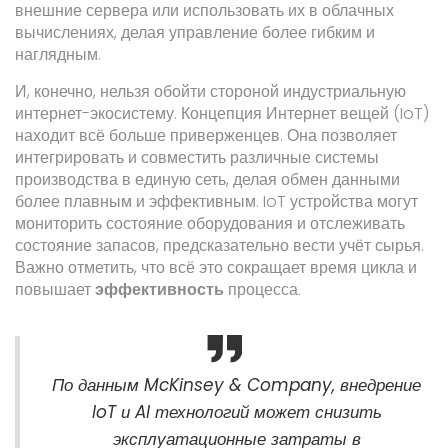
внешние сервера или использовать их в облачных
вычислениях, делая управление более гибким и
наглядным.
И, конечно, нельзя обойти стороной индустриальную
интернет-экосистему. Концепция Интернет вещей (IoT)
находит всё больше приверженцев. Она позволяет
интегрировать и совместить различные системы
производства в единую сеть, делая обмен данными
более плавным и эффективным. IoT устройства могут
мониторить состояние оборудования и отслеживать
состояние запасов, предсказательно вести учёт сырья.
Важно отметить, что всё это сокращает время цикла и
повышает
эффективность
процесса.
По данным McKinsey & Company, внедрение
IoT и AI технологий может снизить
эксплуатационные затраты в