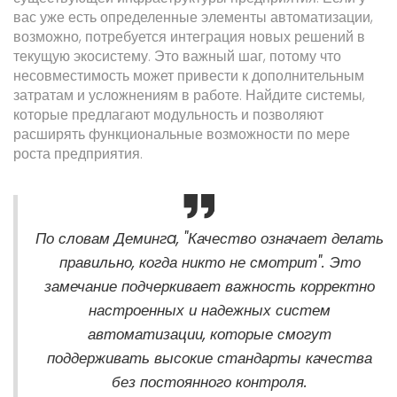
вас уже есть определенные элементы автоматизации,
возможно, потребуется интеграция новых решений в
текущую экосистему. Это важный шаг, потому что
несовместимость может привести к дополнительным
затратам и усложнениям в работе. Найдите системы,
которые предлагают модульность и позволяют
расширять функциональные возможности по мере
роста предприятия.
По словам Демингa, "Качество означает делать
правильно, когда никто не смотрит". Это
замечание подчеркивает важность корректно
настроенных и надежных систем
автоматизации, которые смогут
поддерживать высокие стандарты качества
без постоянного контроля.