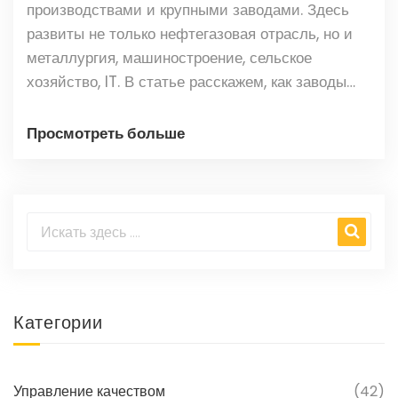
производствами и крупными заводами. Здесь
развиты не только нефтегазовая отрасль, но и
металлургия, машиностроение, сельское
хозяйство, IT. В статье расскажем, как заводы
определяют лицо отечественной экономики и
почему одни отрасли уверенно держат первые
Просмотреть больше
позиции. Вы узнаете неожиданные факты о
кластерах, которые двигают промышленность, и
как простые россияне могут на этом заработать.
Категории
Управление качеством
(42)