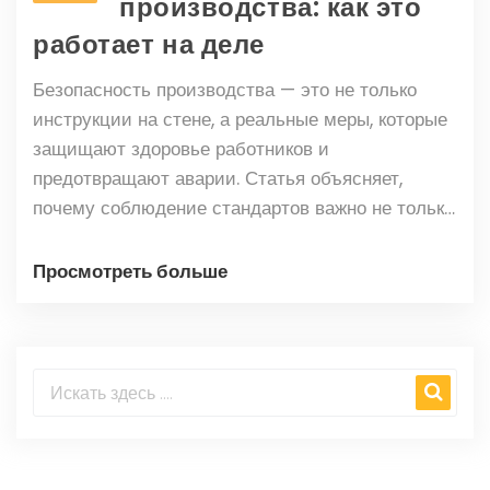
производства: как это
работает на деле
Безопасность производства — это не только
инструкции на стене, а реальные меры, которые
защищают здоровье работников и
предотвращают аварии. Статья объясняет,
почему соблюдение стандартов важно не только
для сотрудников, но и для самих предприятий.
Читатель узнает, что входит в систему
Просмотреть больше
безопасности на производстве, какие
существуют типовые ошибки, и получит советы
по улучшению ситуации прямо на рабочем
месте. Особое внимание уделяется простым
действиям, которые делают рабочую среду
безопаснее. Практические подходы и реальные
примеры помогут понять, как избежать проблем