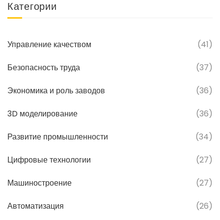
Категории
и создать рабочую атмосферу без риска для
жизни.
Управление качеством
(41)
Безопасность труда
(37)
Экономика и роль заводов
(36)
3D моделирование
(36)
Развитие промышленности
(34)
Цифровые технологии
(27)
Машиностроение
(27)
Автоматизация
(26)