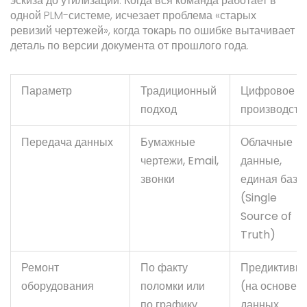
эскиза до утилизации
. Когда вся команда работает в
одной PLM-системе, исчезает проблема «старых
ревизий чертежей», когда токарь по ошибке вытачивает
деталь по версии документа от прошлого года.
Параметр
Традиционный
Цифровое
подход
производств
Передача данных
Бумажные
Облачные
чертежи, Email,
данные,
звонки
единая база
(Single
Source of
Truth)
Ремонт
По факту
Предиктивн
оборудования
поломки или
(на основе
по графику
данных