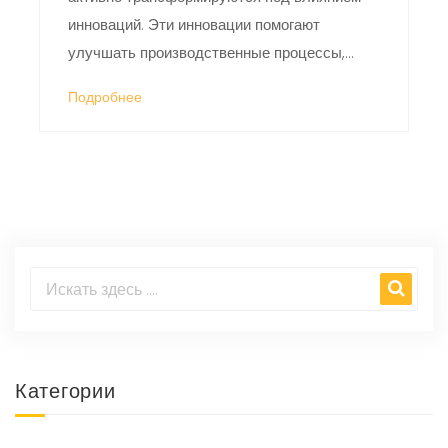
инноваций. Эти инновации помогают
улучшать производственные процессы,
повышать качество продукции и снижать
Подробнее
издержки. В статье рассматриваются
ключевые функции инноваций, их
значимость для развития отрасли, а также
примеры успешного внедрения новых
технологий в производство. Читатели
узнают, как инновации способствуют
увеличению эффективности и какой вклад
они вносят в конкурентоспособность
предприятий на рынке.
Категории