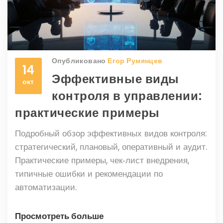
Опубликовано
Егор Румянцев
14
Эффективные виды
окт
контроля в управлении:
практические примеры
Подробный обзор эффективных видов контроля:
стратегический, плановый, оперативный и аудит.
Практические примеры, чек‑лист внедрения,
типичные ошибки и рекомендации по
автоматизации.
Просмотреть больше