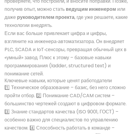
проверяете, что построили, и вносите поправки. Позже,
получив опыт, можно стать
ведущим инженером
или
даже
руководителем проекта
, где уже решаете, какие
технологии внедрять.
Если вас больше привлекает цифра и цифры,
взгляните на инженера‑автоматизатора. Он внедряет
PLC, SCADA и IoT‑сенсоры, превращая обычный цех в
«умный» завод. Плюс к этому – базовые навыки
программирования (ladder, structured text) и
понимание сетей.
Ключевые навыки, которые ценят работодатели
1️⃣ Техническое образование – базис, без него сложно
пройти отбор. 2️⃣ Понимание CAD/CAM систем –
большинство чертежей создают в цифровом формате.
3️⃣ Знание стандартов качества (ISO 9001, ГОСТ) –
особенно важно для специалистов по управлению
качеством. 4️⃣ Способность работать в команде –