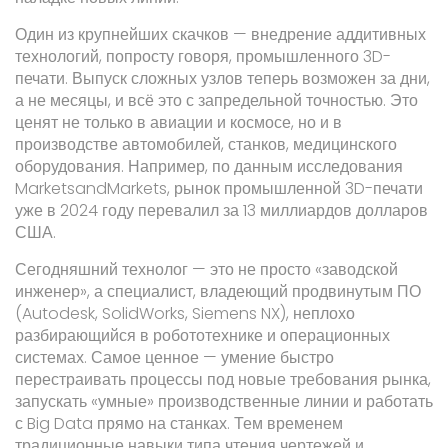
Один из крупнейших скачков — внедрение аддитивных
технологий, попросту говоря, промышленного 3D-
печати. Выпуск сложных узлов теперь возможен за дни,
а не месяцы, и всё это с запредельной точностью. Это
ценят не только в авиации и космосе, но и в
производстве автомобилей, станков, медицинского
оборудования. Например, по данным исследования
MarketsandMarkets, рынок промышленной 3D-печати
уже в 2024 году перевалил за 13 миллиардов долларов
США.
Сегодняшний технолог — это не просто «заводской
инженер», а специалист, владеющий продвинутым ПО
(Autodesk, SolidWorks, Siemens NX), неплохо
разбирающийся в робототехнике и операционных
системах. Самое ценное — умение быстро
перестраивать процессы под новые требования рынка,
запускать «умные» производственные линии и работать
с Big Data прямо на станках. Тем временем
традиционные навыки типа чтения чертежей и