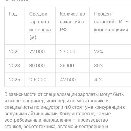
Год
Средняя
Количество
Процент
зарплата
вакансий в
вакансий с ИТ-
инженера
РФ
компетенциями
(₽)
2021
72 000
27 000
23%
2023
89 000
35 100
36%
2025
105 000
42 500
41%
В зависимости от специализации зарплаты могут быть
и выше: например, инженеры по мехатронике и
специалисты по индустрии 4.0 стоят уже конкуренции с
ведущими айтишниками. Кому интересно, самые
востребованные направления — производство
станков, робототехника, автомобилестроение и