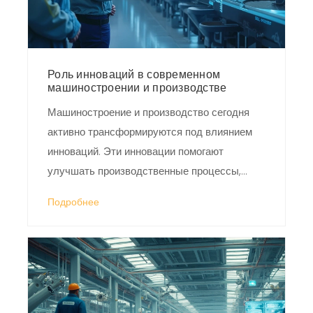
Роль инноваций в современном
машиностроении и производстве
Машиностроение и производство сегодня
активно трансформируются под влиянием
инноваций. Эти инновации помогают
улучшать производственные процессы,
повышать качество продукции и снижать
Подробнее
издержки. В статье рассматриваются
ключевые функции инноваций, их
значимость для развития отрасли, а также
примеры успешного внедрения новых
технологий в производство. Читатели
узнают, как инновации способствуют