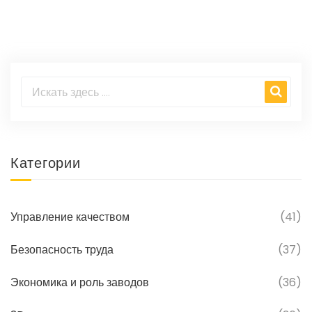
перемены, которые приносят новые
технологии. Читатели узнают, какие
проблемы тормозят развитие и на что
делать ставку завтрашнему дню. Всё —
простыми словами, с примерами и советами.
Категории
Управление качеством
(41)
Безопасность труда
(37)
Экономика и роль заводов
(36)