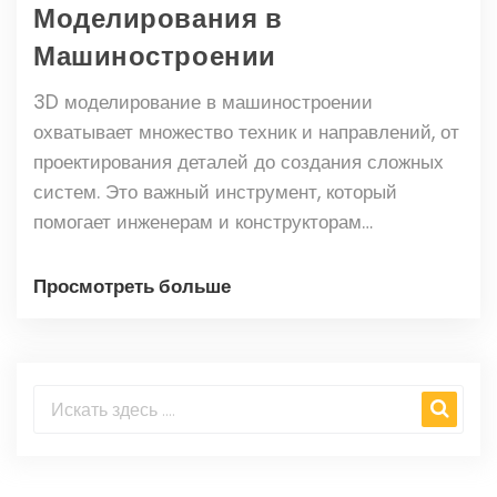
Моделирования в
Машиностроении
3D моделирование в машиностроении
охватывает множество техник и направлений, от
проектирования деталей до создания сложных
систем. Это важный инструмент, который
помогает инженерам и конструкторам
разрабатывать более качественные и
эффективные машины. Разбираемся в
Просмотреть больше
разнообразии подходов, их применении на
практике и новых тенденциях в индустрии.