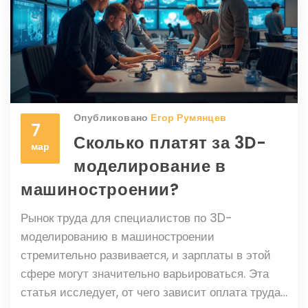
Опубликовано
Егор Румянцев
7
Сколько платят за 3D-
мар
моделирование в
машиностроении?
Рынок труда для специалистов по 3D-
моделированию в машиностроении
стремительно развивается, и зарплаты в этой
сфере могут значительно варьироваться. Эта
статья исследует, от чего зависит оплата труда