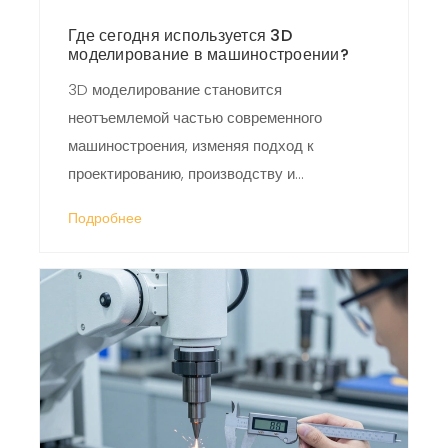
Где сегодня используется 3D
моделирование в машиностроении?
3D моделирование становится
неотъемлемой частью современного
машиностроения, изменяя подход к
проектированию, производству и
обслуживанию техники. Эта технология
Подробнее
позволяет инженерам создавать точные
прототипы, тестировать новые идеи и
значительно экономить время и ресурсы.
Приоткроем завесу над тем, как именно 3D
моделирование применяется сегодня в
различных областях машиностроения и
насколько оно улучшает качество
продукции.