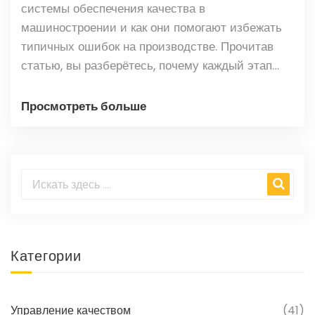
системы обеспечения качества в
машиностроении и как они помогают избежать
типичных ошибок на производстве. Прочитав
статью, вы разберётесь, почему каждый этап
важен для стабильного выпуска деталей без
брака и срывов сроков. Простые и понятные
Просмотреть больше
советы помогут внедрить эти подходы в любой
отдел или цех. Описаны реальные нюансы, с
которыми сталкиваются специалисты на
заводах. Такой материал пригодится как
новичкам, так и опытным руководителям.
Категории
Управление качеством
(41)