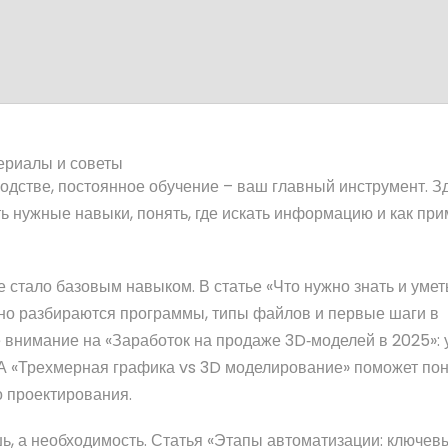
ериалы и советы
одстве, постоянное обучение – ваш главный инструмент. З
ь нужные навыки, понять, где искать информацию и как пр
тало базовым навыком. В статье «Что нужно знать и умет
но разбираются программы, типы файлов и первые шаги в
е внимание на «Заработок на продаже 3D‑моделей в 2025»:
А «Трехмерная графика vs 3D моделирование» поможет пон
о проектирования.
ь, а необходимость. Статья «Этапы автоматизации: ключев