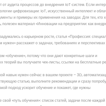
 от аудита процессов до внедрения IoT‑систем. Если интер
нологии цифровизации: IoT, искусственный интеллект и обл
менты и примеры их применения на заводах. Для тех, кто х
, полезен материал «Инновации на предприятии: как внедр
адумались о карьерном росте, статья «Профессия: специал
 нужен» расскажет о задачах, требованиях и перспективах 
м «обучение», потому что они дают конкретные шаги и
 теорий вы получаете чек‑листы, ссылки на бесплатные р
кой навык нужен сейчас в вашем проекте – 3D, автоматиза
ствующую статью, выполните рекомендации и сразу попроб
кой подход ускорит обучение и покажет, где нужны
 свой «путь обучения»: список статей, задачи после каждой 