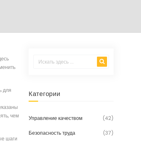
десь
именить
ь для
Категории
 указаны
ять, чем
Управление качеством
(42)
Безопасность труда
(37)
ые шаги