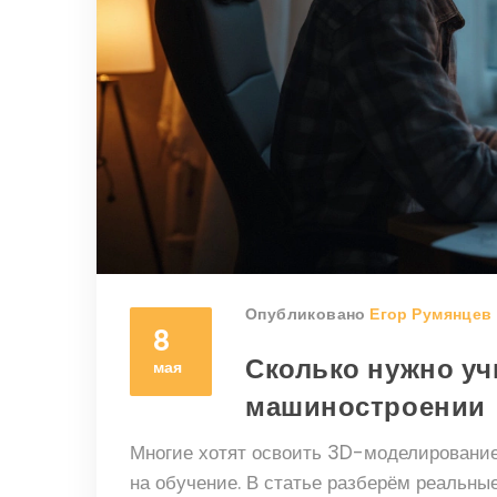
Опубликовано
Егор Румянцев
8
Сколько нужно уч
мая
машиностроении
Многие хотят освоить 3D-моделирование 
на обучение. В статье разберём реальные