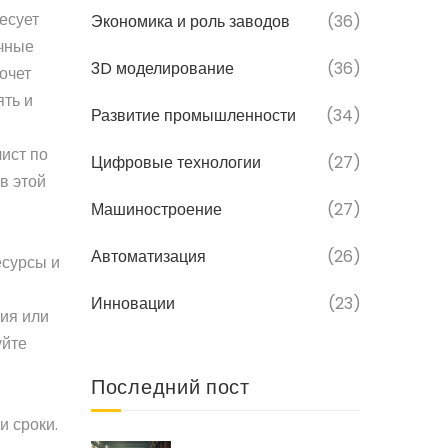
есует
Экономика и роль заводов
(36)
ачные
3D моделирование
(36)
очет
ять и
Развитие промышленности
(34)
ист по
Цифровые технологии
(27)
в этой
Машиностроение
(27)
Автоматизация
(26)
есурсы и
Инновации
(23)
ция или
уйте
Последний пост
и сроки.