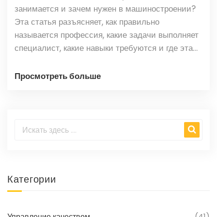
занимается и зачем нужен в машиностроении?
Эта статья разъясняет, как правильно
называется профессия, какие задачи выполняет
специалист, какие навыки требуются и где эта
работа востребована. Практические советы,
реальные истории и неожиданные детали о
Просмотреть больше
повседневной работе 3D-моделлера. Всё —
простым языком и с примерами из настоящей
инженерной жизни.
Категории
Управление качеством
(41)