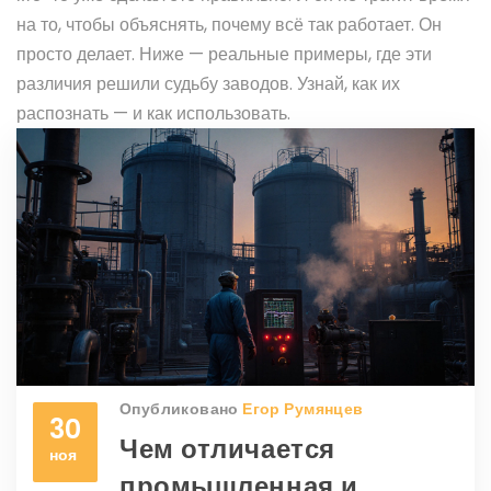
на то, чтобы объяснять, почему всё так работает. Он
просто делает. Ниже — реальные примеры, где эти
различия решили судьбу заводов. Узнай, как их
распознать — и как использовать.
Опубликовано
Егор Румянцев
30
Чем отличается
ноя
промышленная и