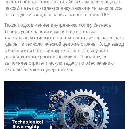
просто собрать станок из китайских комплектующих, а
разработать свою электронику, заказать литье корпуса
на соседнем заводе и написать собственное ПО.
Такой подход меняет внутреннюю логику бизнеса.
Теперь успех завода измеряется не только
квартальным отчетом, но и тем, насколько он закрывает
«дыры» в технологической цепочке страны. Когда завод
в Казани или Екатеринбурге начинает выпускать
детали, которые раньше возили из Германии, он
выполняет стратегическую задачу по обеспечению
технологического суверенитета.