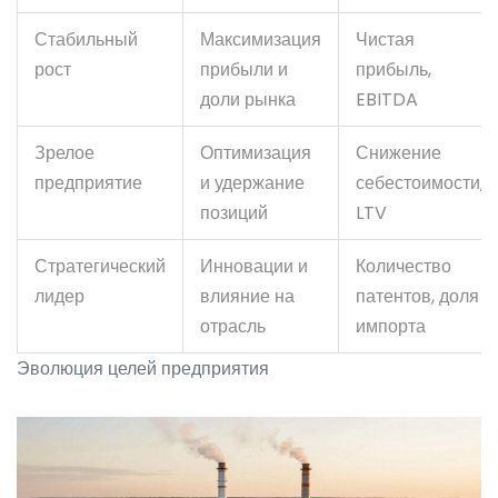
Стабильный
Максимизация
Чистая
рост
прибыли и
прибыль,
доли рынка
EBITDA
Зрелое
Оптимизация
Снижение
предприятие
и удержание
себестоимости,
позиций
LTV
Стратегический
Инновации и
Количество
лидер
влияние на
патентов, доля
отрасль
импорта
Эволюция целей предприятия