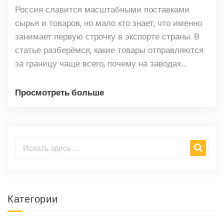
Россия славится масштабными поставками
сырья и товаров, но мало кто знает, что именно
занимает первую строчку в экспорте страны. В
статье разберёмся, какие товары отправляются
за границу чаще всего, почему на заводах
всегда жарко даже зимой и как всё это влияет на
экономику страны. Узнаешь интересные детали
Просмотреть больше
и необычные факты про российский экспорт, а
ещё получишь советы по выбору профессии и
поиска возможностей на предприятиях. Читай,
чтобы понять, чем на самом деле живут
российские заводы.
Категории