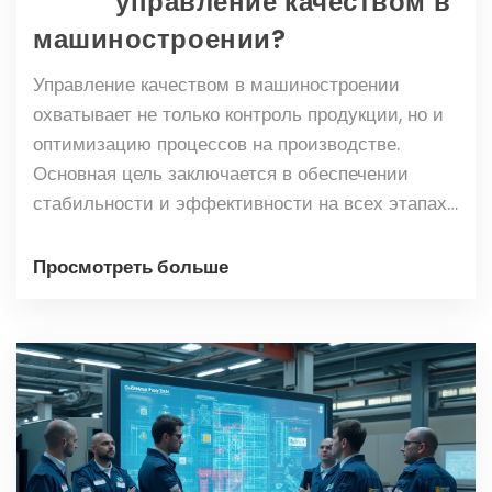
управление качеством в
машиностроении?
Управление качеством в машиностроении
охватывает не только контроль продукции, но и
оптимизацию процессов на производстве.
Основная цель заключается в обеспечении
стабильности и эффективности на всех этапах
производства, начиная с разработки и
заканчивая поставкой готовой продукции. Также
Просмотреть больше
важна роль обучения персонала и
использование передовых технологий для
повышения качества. Благодаря
систематическому подходу, компании могут
уменьшить потери и улучшить репутацию на
рынке.