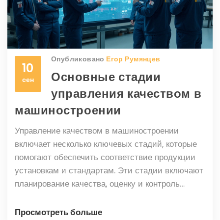
Опубликовано
Егор Румянцев
10
Основные стадии
сен
управления качеством в
машиностроении
Управление качеством в машиностроении
включает несколько ключевых стадий, которые
помогают обеспечить соответствие продукции
установкам и стандартам. Эти стадии включают
планирование качества, оценку и контроль
качества, улучшение процессов и постоянное
совершенствование. Разберемся, как каждая из
Просмотреть больше