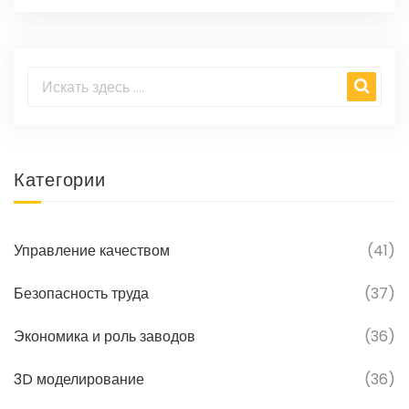
этих стадий влияет не только на качество
продукции, но и на эффективность
производственных процессов в
машиностроении. Правильное управление
качеством может сократить издержки и
увеличить доверие клиентов.
Категории
Управление качеством
(41)
Безопасность труда
(37)
Экономика и роль заводов
(36)
3D моделирование
(36)