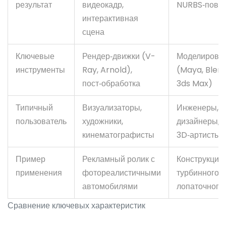
результат
видеокадр,
NURBS‑повер
интерактивная
сцена
Ключевые
Рендер‑движки (V-
Моделировщ
инструменты
Ray, Arnold),
(Maya, Blend
пост‑обработка
3ds Max)
Типичный
Визуализаторы,
Инженеры,
пользователь
художники,
дизайнеры,
кинематографисты
3D‑артисты
Пример
Рекламный ролик с
Конструкция
применения
фотореалистичными
турбинного
автомобилями
лопаточного
Сравнение ключевых характеристик