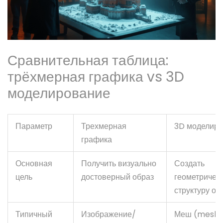
Сравнительная таблица:
трёхмерная графика vs 3D
моделирование
Параметр
Трехмерная
3D моделир
графика
Основная
Получить визуально
Создать
цель
достоверный образ
геометричес
структуру об
Типичный
Изображение/
Меш (mesh)