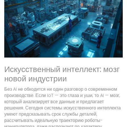
Искусственный интеллект: мозг
новой индустрии
Без AI не обходится ни один разговор о современном
производстве. Если IoT — это глаза и уши, то AI — мозг,
который анализирует все данные и предлагает
решения. Сегодня системы искусственного интеллекта
умеют предсказывать срок службы деталей,
рассчитывать идеальную траекторию роботы-
манипулятора, даже распознают по характеру