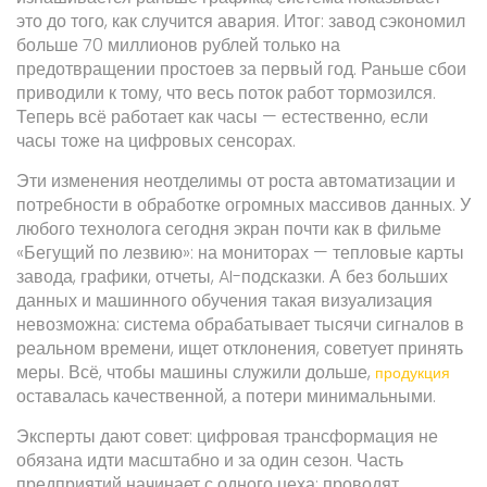
это до того, как случится авария. Итог: завод сэкономил
больше 70 миллионов рублей только на
предотвращении простоев за первый год. Раньше сбои
приводили к тому, что весь поток работ тормозился.
Теперь всё работает как часы — естественно, если
часы тоже на цифровых сенсорах.
Эти изменения неотделимы от роста автоматизации и
потребности в обработке огромных массивов данных. У
любого технолога сегодня экран почти как в фильме
«Бегущий по лезвию»: на мониторах — тепловые карты
завода, графики, отчеты, AI-подсказки. А без больших
данных и машинного обучения такая визуализация
невозможна: система обрабатывает тысячи сигналов в
реальном времени, ищет отклонения, советует принять
меры. Всё, чтобы машины служили дольше,
продукция
оставалась качественной, а потери минимальными.
Эксперты дают совет: цифровая трансформация не
обязана идти масштабно и за один сезон. Часть
предприятий начинает с одного цеха: проводят