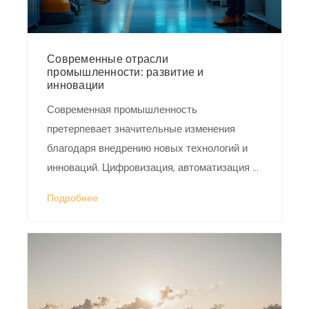
Современные отрасли
промышленности: развитие и
инновации
Современная промышленность
претерпевает значительные изменения
благодаря внедрению новых технологий и
инноваций. Цифровизация, автоматизация и
экологические стандарты становятся
Подробнее
ключевыми аспектами для многих отраслей.
Развитие таких сфер, как возобновляемая
энергетика, биотехнологии и умное
производство, стимулирует рост и
устойчивое развитие. Изменения требуют
новых подходов к управлению ресурсами и