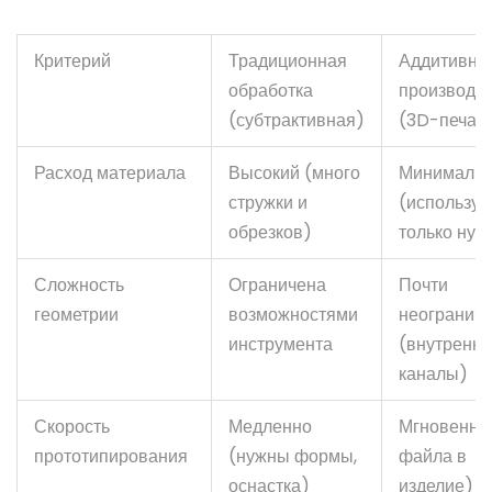
Критерий
Традиционная
Аддитивно
обработка
производс
(субтрактивная)
(3D-печат
Расход материала
Высокий (много
Минималь
стружки и
(используе
обрезков)
только нуж
Сложность
Ограничена
Почти
геометрии
возможностями
неогранич
инструмента
(внутренн
каналы)
Скорость
Медленно
Мгновенно 
прототипирования
(нужны формы,
файла в
оснастка)
изделие)