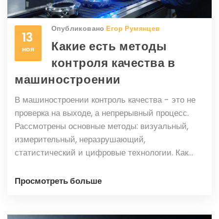
Опубликовано
Егор Румянцев
13
Какие есть методы
ноя
контроля качества в
машиностроении
В машиностроении контроль качества - это не
проверка на выходе, а непрерывный процесс.
Рассмотрены основные методы: визуальный,
измерительный, неразрушающий,
статистический и цифровые технологии. Как
выбрать правильные методы и избежать
типичных ошибок.
Просмотреть больше