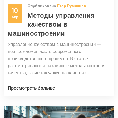
Опубликовано
Егор Румянцев
10
Методы управления
апр
качеством в
машиностроении
Управление качеством в машиностроении —
неотъемлемая часть современного
производственного процесса. В статье
рассматриваются различные методы контроля
качества, такие как Фокус на клиентах,
Бережливое производство, Инструменты
качества и Сертификационные стандарты. Эти
Просмотреть больше
методы помогают улучшить эффективность
производства и повысить
конкурентоспособность.