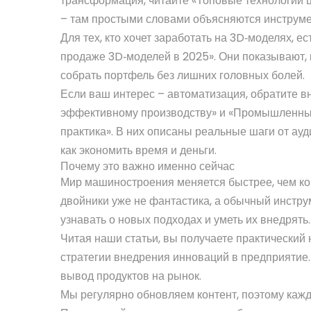
трансформация, читайте «Топовые технологии ц
– там простыми словами объясняются инструме
Для тех, кто хочет заработать на 3D‑моделях, е
продаже 3D‑моделей в 2025». Они показывают, 
собрать портфель без лишних головных болей.
Если ваш интерес – автоматизация, обратите в
эффективному производству» и «Промышленный
практика». В них описаны реальные шаги от ауд
как экономить время и деньги.
Почему это важно именно сейчас
Мир машиностроения меняется быстрее, чем ко
двойники уже не фантастика, а обычный инстру
узнавать о новых подходах и уметь их внедрять.
Читая наши статьи, вы получаете практический
стратегии внедрения инноваций в предприятие.
вывод продуктов на рынок.
Мы регулярно обновляем контент, поэтому каж