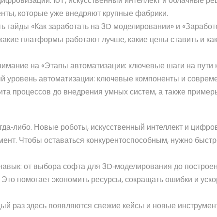
ифровизации: IoT, искусственный интеллект и облачные р
нты, которые уже внедряют крупные фабрики.
сть гайды «Как заработать на 3D моделировании» и «Заработ
какие платформы работают лучше, какие цены ставить и ка
нимание на «Этапы автоматизации: ключевые шаги на пути 
 уровень автоматизации: ключевые компоненты и соврем
ита процессов до внедрения умных систем, а также примеры
гда‑либо. Новые роботы, искусственный интеллект и цифр
мент. Чтобы оставаться конкурентоспособным, нужно быстр
 навык: от выбора софта для 3D‑моделирования до построе
 Это помогает экономить ресурсы, сокращать ошибки и уско
дый раз здесь появляются свежие кейсы и новые инструмен