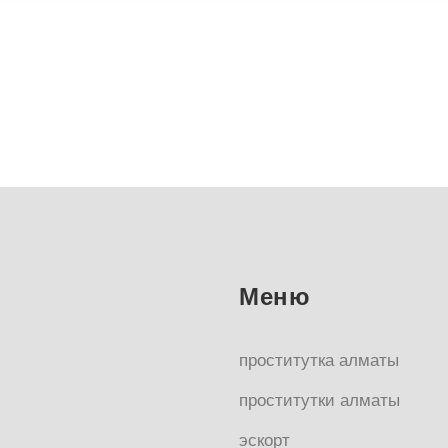
Меню
проститутка алматы
проститутки алматы
эскорт