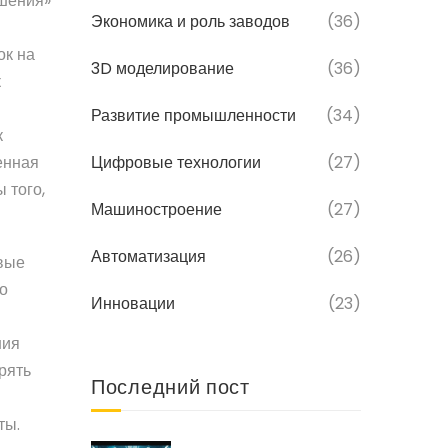
ешения»
Экономика и роль заводов
(36)
ок на
3D моделирование
(36)
к
Развитие промышленности
(34)
к
енная
Цифровые технологии
(27)
 того,
Машиностроение
(27)
Автоматизация
(26)
овые
о
Инновации
(23)
ния
рять
Последний пост
ты.