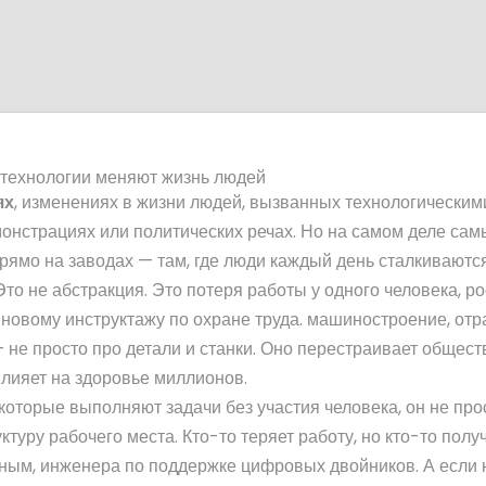
 технологии меняют жизнь людей
ях
,
изменениях в жизни людей, вызванных технологическим
монстрациях или политических речах. Но на самом деле сам
ямо на заводах — там, где люди каждый день сталкиваются
о не абстракция. Это потеря работы у одного человека, ро
 новому инструктажу по охране труда.
машиностроение
,
отр
 не просто про детали и станки. Оно перестраивает общест
лияет на здоровье миллионов.
 которые выполняют задачи без участия человека
, он не про
туру рабочего места. Кто-то теряет работу, но кто-то полу
нным, инженера по поддержке цифровых двойников. А если 