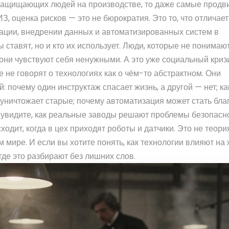
 защищающих людей на производстве
, то даже самые продв
З, оценка рисков — это не бюрократия. Это то, что отличае
ации
,
внедрении данных и автоматизированных систем в
ы ставят, но и кто их использует. Люди, которые не понимаю
они чувствуют себя ненужными. А это уже социальный кризи
ые не говорят о технологиях как о чём-то абстрактном. Они
: почему один инструктаж спасает жизнь, а другой — нет; к
уничтожает старые; почему автоматизация может стать бла
 увидите, как реальные заводы решают проблемы безопасно
одит, когда в цех приходят роботы и датчики. Это не теори
м мире. И если вы хотите понять, как технологии влияют на
 где это разбирают без лишних слов.