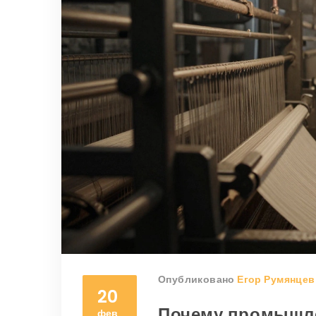
Опубликовано
Егор Румянцев
20
Почему промышле
фев