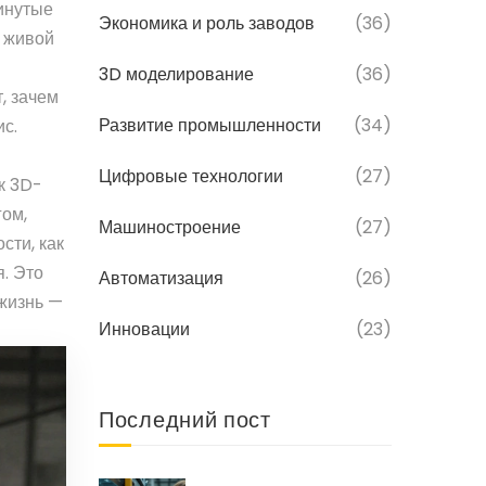
инутые
Экономика и роль заводов
(36)
т живой
3D моделирование
(36)
т, зачем
Развитие промышленности
(34)
с.
Цифровые технологии
(27)
ак 3D-
гом,
Машиностроение
(27)
сти, как
я. Это
Автоматизация
(26)
 жизнь —
Инновации
(23)
Последний пост