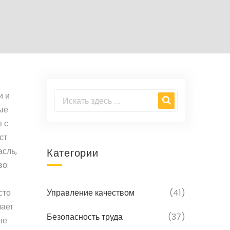
и и
ые
 с
ст
асль,
Категории
во:
сто
Управление качеством
(41)
чает
Безопасность труда
(37)
не