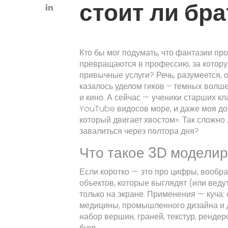
стоит ли бр
Кто бы мог подумать, что фантазии пр
превращаются в профессию, за котору
привычные услуги? Речь, разумеется, 
казалось уделом гиков – темных волш
и кино. А сейчас — ученики старших кл
YouTube видосов море, и даже моя дочк
который двигает хвостом». Так сложно
завалиться через полтора дня?
Что такое 3D модели
Если коротко — это про цифры, вообр
объектов, которые выглядят (или ведут
только на экране. Применения — куча:
медицины, промышленного дизайна и д
набор вершин, граней, текстур, ренде
букв.