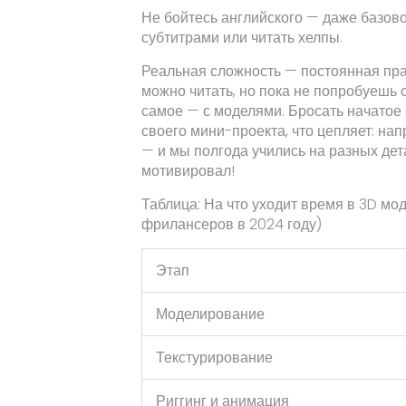
Не бойтесь английского — даже базово
субтитрами или читать хелпы.
Реальная сложность — постоянная практ
можно читать, но пока не попробуешь с
самое — с моделями. Бросать начатое 
своего мини-проекта, что цепляет: на
— и мы полгода учились на разных дета
мотивировал!
Таблица: На что уходит время в 3D м
фрилансеров в 2024 году)
Этап
Моделирование
Текстурирование
Риггинг и анимация