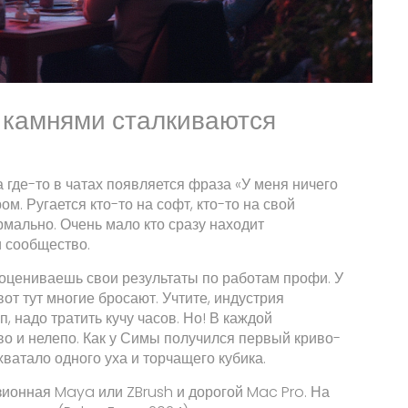
 камнями сталкиваются
а где-то в чатах появляется фраза «У меня ничего
м. Ругается кто-то на софт, кто-то на свой
ормально. Очень мало кто сразу находит
 сообщество.
оцениваешь свои результаты по работам профи. У
вот тут многие бросают. Учтите, индустрия
, надо тратить кучу часов. Но! В каждой
о и нелепо. Как у Симы получился первый криво-
хватало одного уха и торчащего кубика.
зионная Maya или ZBrush и дорогой Mac Pro. На