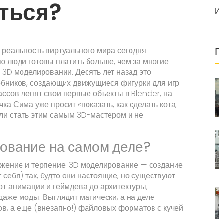
аться?
о реальность виртуального мира сегодня
ю люди готовы платить больше, чем за многие
о 3D моделировании. Десять лет назад это
ебников, создающих движущиеся фигурки для игр
ассов лепят свои первые объекты в Blender, на
а Сима уже просит «показать, как сделать кота,
 ли стать этим самым 3D-мастером и не
рование на самом деле?
ажение и терпение. 3D моделирование — создание
 себя) так, будто они настоящие, но существуют
 от анимации и геймдева до архитектуры,
аже моды. Выглядит магически, а на деле —
ров, а еще (внезапно!) файловых форматов с кучей