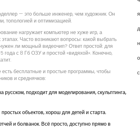
я
деллер — это больше инженер, чем художник. Он
и, топологией и оптимизацией.
д
ование нагружает компьютер не хуже игр, а
х этапах. Часто возникают вопросы: какой выбрать
н
, нужен ли мощный видеочип? Ответ простой: для
 года с 8 Гб ОЗУ и простой «видяхой». Конечно,
о
атит.
ие есть бесплатные и простые программы, чтобы
с
ников и среднячков:
на русском, подходит для моделирования, скульптинга,
простых объектов, хорош для детей и старта.
тчей и болванок. Всё просто, доступно прямо в