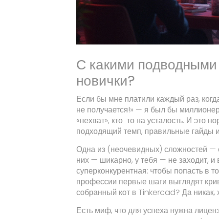
С какими подводными
новички?
Если бы мне платили каждый раз, когд
не получается!» — я был бы миллионеро
«нехват», кто-то на усталость. И это н
подходящий темп, правильные гайды и
Одна из (неочевидных) сложностей — 
них — шикарно, у тебя — не заходит, и 
суперконкурентная: чтобы попасть в топ
профессии первые шаги выглядят крив
собранный кот в Tinkercad? Да никак, 
Есть миф, что для успеха нужна лицен