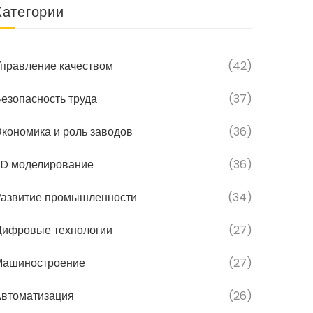
Категории
правление качеством
(42)
езопасность труда
(37)
кономика и роль заводов
(36)
D моделирование
(36)
азвитие промышленности
(34)
ифровые технологии
(27)
Машиностроение
(27)
втоматизация
(26)