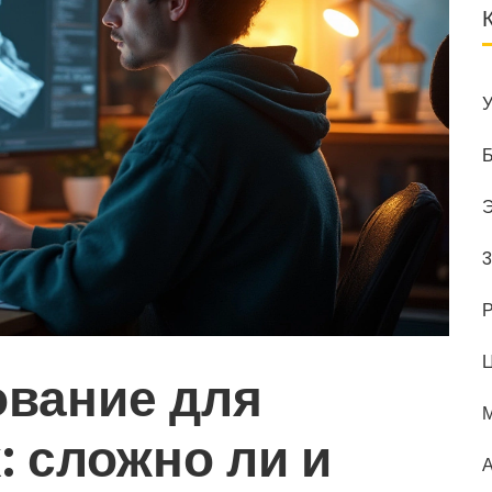
У
Б
Э
3
Р
Ц
ование для
 сложно ли и
А