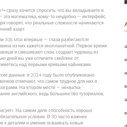
?» сразу хочется спросить: что вы вкладываете в
– это математика, кому-то неудобно — интерфейс,
 зря говорят, что реальные сложности начинаются
енний азарт.
или 3ds Max впервые — глаза разбегаются!
овина из них кажется инопланетной. Первое время
а
авиши и смешивают слои, создают чудовищ из
ько дней вы уже отличите скейлинг от
и
асмеётесь над первыми кривыми чайниками.
и
ухие данные: в 2024 году было опубликовано
чков отмечают, что самое трудное для них в
м
рограмм. На втором месте — нехватка
нание английского, ведь большинство туториалов,
а
 рисует». На самом деле способность хорошо
м
обязательное условие. В 3D часто важнее
е к деталям и умение осваивать новые