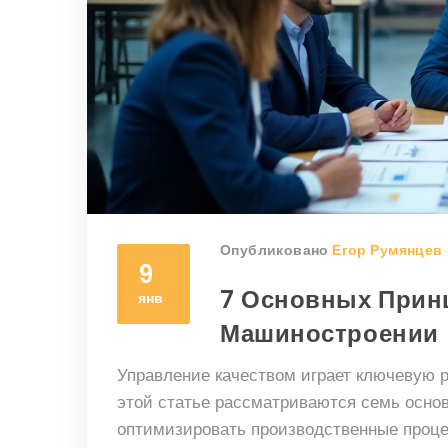
Опубликовано
Егор Румянцев
9
7 Основных Прин
янв
Машиностроении
Управление качеством играет ключевую 
этой статье рассматриваются семь осно
оптимизировать производственные проце