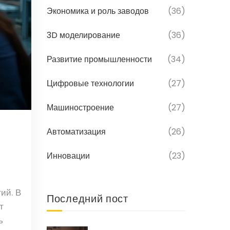
Экономика и роль заводов
(36)
3D моделирование
(36)
Развитие промышленности
(34)
Цифровые технологии
(27)
Машиностроение
(27)
Автоматизация
(26)
Инновации
(23)
ий. В
Последний пост
т
ь