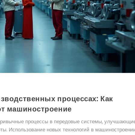
зводственных процессах: Как
ют машиностроение
привычные процессы в передовые системы, улучшающи
оты. Использование новых технологий в машиностроени